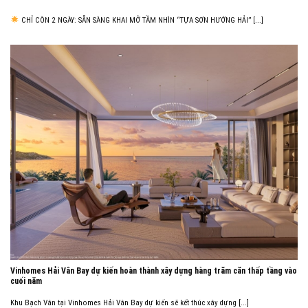
CHỈ CÒN 2 NGÀY: SẴN SÀNG KHAI MỞ TẦM NHÌN “TỰA SƠN HƯỚNG HẢI” [...]
Vinhomes Hải Vân Bay dự kiến hoàn thành xây dựng hàng trăm căn thấp tầng vào
cuối năm
Khu Bạch Vân tại Vinhomes Hải Vân Bay dự kiến sẽ kết thúc xây dựng [...]