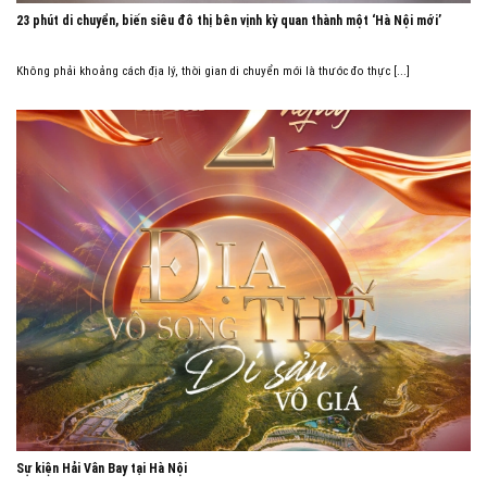
23 phút di chuyển, biến siêu đô thị bên vịnh kỳ quan thành một ‘Hà Nội mới’
Không phải khoảng cách địa lý, thời gian di chuyển mới là thước đo thực [...]
Sự kiện Hải Vân Bay tại Hà Nội