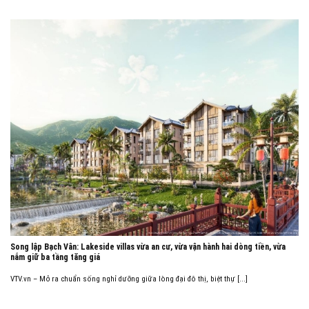
Song lập Bạch Vân: Lakeside villas vừa an cư, vừa vận hành hai dòng tiền, vừa
nắm giữ ba tầng tăng giá
VTV.vn – Mở ra chuẩn sống nghỉ dưỡng giữa lòng đại đô thị, biệt thự [...]