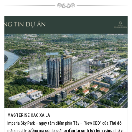
MASTERISE CAO XÀ LÁ
Imperia Sky Park – ngay tâm điểm phía Tây – “New CBD” của Thủ đô,
nơi an cư lý tưởng mà còn là cơ hội
đầu tư sinh lời bền vững
nhờ vị