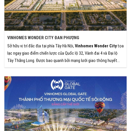
VINHOMES WONDER CITY ĐAN PHƯỢNG
Sở hữu vị trí đắc địa tại phía Tây Hà Nội,
Vinhomes Wonder City
tọa
lạc ngay giao điểm chiến lược của Quốc lộ 32, Vành đai 4 và Đại lộ
Tây Thăng Long. Được bao quanh bởi mạng lưới giao thông huyết
mạch, dự án không chỉ đảm bảo khả năng kết nối linh hoạt mà còn
hưởng trọn lợi thế từ hạ tầng hiện đại, mở ra tiềm năng phát triển
bền vững.