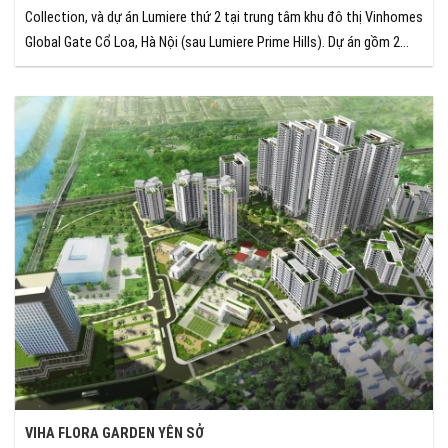
Collection, và dự án Lumiere thứ 2 tại trung tâm khu đô thị Vinhomes
Global Gate Cổ Loa, Hà Nội (sau Lumiere Prime Hills). Dự án gồm 2
toà căn hộ cao 45 tầng, lấy hình ảnh từ đoá sen thanh tao vươn
mình bên hồ trung tâm (hồ Thiên Nga) rộng 32ha.
VIHA FLORA GARDEN YÊN SỞ