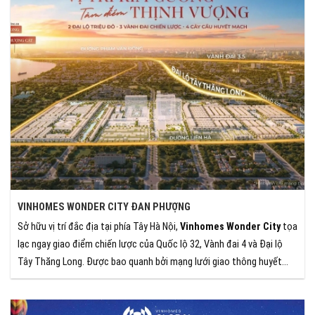
VINHOMES WONDER CITY ĐAN PHƯỢNG
Sở hữu vị trí đắc địa tại phía Tây Hà Nội,
Vinhomes Wonder City
tọa
lạc ngay giao điểm chiến lược của Quốc lộ 32, Vành đai 4 và Đại lộ
Tây Thăng Long. Được bao quanh bởi mạng lưới giao thông huyết
mạch, dự án không chỉ đảm bảo khả năng kết nối linh hoạt mà còn
hưởng trọn lợi thế từ hạ tầng hiện đại, mở ra tiềm năng phát triển
bền vững.