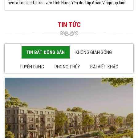
hecta toạ lạc tại khu vực tỉnh Hưng Yên do Tập đoàn Vingroup làm
chủ đầu tư và phát triển.
TIN TỨC
TIN BẤT ĐỘNG SẢN
KHÔNG GIAN SỐNG
TUYỂN DỤNG
PHONG THỦY
BÀI VIẾT KHÁC