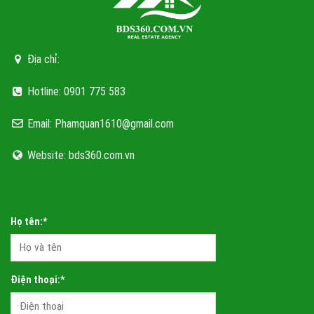
thế từ hạ tầng hiện đại, mở ra
tiềm năng phát triển bền vững.
Địa chỉ:
Hotline: 0901 775 583
Email: Phamquan1610@gmail.com
Website: bds360.com.vn
Họ tên:*
Điện thoại:*