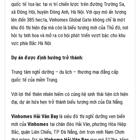
quốc tế tọa lạc tại vị trí chiến lược trên đường Trường Sa,
xã Đông Hội, huyện Đông Anh, Hà Nội. Với quy mô ấn tượng
lên đến 385 hecta, Vinhomes Global Gate không chỉ là một
khu đô thị hiện đại mà còn là biểu tượng mới của Thủ đô, nơi
hội tụ tinh hoa và mở ra cơ hội phát triển vượt bậc cho khu
vực phía Bắc Hà Nội.
Dự án được định hướng trở thành:
Trung tâm nghỉ dưỡng – du lịch – thương mại đẳng cấp
quốc tế của miền Trung.
Với lợi thế thiên nhiên hiếm có cùng hệ sinh thái tiện ích hiện
đại, dự án hứa hẹn trở thành biểu tượng mới của Đà Nẵng.
Vinhomes Hải Vân Bay
là siêu đô thị nghỉ dưỡng ven biển
mới của
Vinhomes
tại chân đèo Hải Vân, phường Hòa Hiệp
Bắc, quận Liên Chiểu, TP Đà Nẵng, ôm trọn vịnh Nam Chơn
thơ mộng. Dự án
Vinhome Hải Vân Bay
quy mô 512ha, tổng