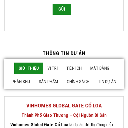
THÔNG TIN DỰ ÁN
GIỚI THIỆU
VỊ TRÍ
TIỆN ÍCH
MẶT BẰNG
PHÂN KHU
SẢN PHẨM
CHÍNH SÁCH
TIN DỰ ÁN
VINHOMES GLOBAL GATE CỔ LOA
Thành Phố Giao Thương – Cội Nguồn Di Sản
Vinhomes Global Gate Cổ Loa
là dự án đô thị đẳng cấp