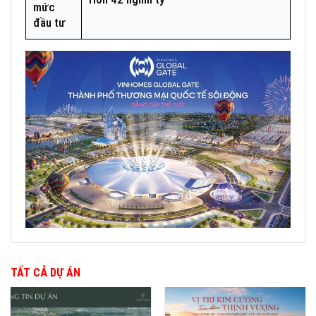
mức
đầu tư
TẤT CẢ DỰ ÁN