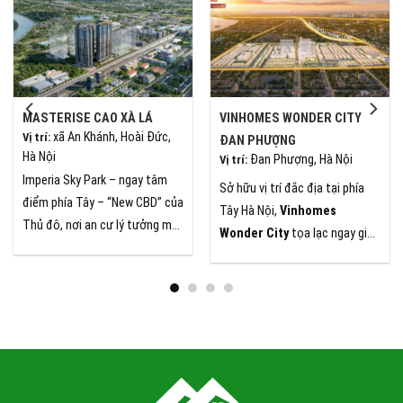
MASTERISE CAO XÀ LÁ
VINHOMES WONDER CITY
xã An Khánh, Hoài Đức,
Vị trí
:
ĐAN PHƯỢNG
Hà Nội
Đan Phượng, Hà Nội
Vị trí
:
Imperia Sky Park – ngay tâm
Sở hữu vị trí đắc địa tại phía
điểm phía Tây – “New CBD” của
Tây Hà Nội,
Vinhomes
Thủ đô, nơi an cư lý tưởng mà
Wonder City
tọa lạc ngay giao
còn là cơ hội
đầu tư sinh lời
điểm chiến lược của Quốc lộ
bền vững
nhờ vị trí chiến lược
32, Vành đai 4 và Đại lộ Tây
và hệ sinh thái tiện ích “All-in-
Thăng Long. Được bao quanh
One” vượt trội
bởi mạng lưới giao thông
huyết mạch, dự án không chỉ
đảm bảo khả năng kết nối linh
hoạt mà còn hưởng trọn lợi