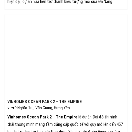
hiện đại, dự án hứa hẹn trở thành biểu tượng mới của Đà Nẵng.
VINHOMES OCEAN PARK 2 – THE EMPIRE
Nghĩa Trụ, Văn Giang, Hưng Yên
Vị trí
:
Vinhomes Ocean Park 2
–
The Empire
là dự án Đại đô thị sinh
thái thông minh mang tầm đẳng cấp quốc tế với quy mô lên đến 457
hecta toạ lạc tại khu vực tỉnh Hưng Yên do Tập đoàn Vingroup làm