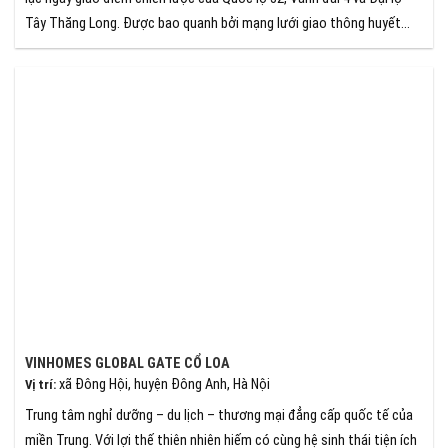
Tây Thăng Long. Được bao quanh bởi mạng lưới giao thông huyết
mạch, dự án không chỉ đảm bảo khả năng kết nối linh hoạt mà còn
hưởng trọn lợi thế từ hạ tầng hiện đại, mở ra tiềm năng phát triển
bền vững.
VINHOMES GLOBAL GATE CỔ LOA
xã Đông Hội, huyện Đông Anh, Hà Nội
Vị trí
:
Trung tâm nghỉ dưỡng – du lịch – thương mại đẳng cấp quốc tế của
miền Trung. Với lợi thế thiên nhiên hiếm có cùng hệ sinh thái tiện ích