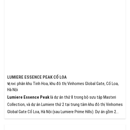
LUMIERE ESSENCE PEAK CỔ LOA
phân khu Tinh Hoa, khu đô thị Vinhomes Global Gate, Cổ Loa,
Vị trí
:
Hà Nội
Lumiere Essence Peak
là dự án thứ 8 trong bộ sưu tập Masteri
Collection, và dự án Lumiere thứ 2 tại trung tâm khu đô thị Vinhomes
Global Gate Cổ Loa, Hà Nội (sau Lumiere Prime Hills). Dự án gồm 2
toà căn hộ cao 45 tầng, lấy hình ảnh từ đoá sen thanh tao vươn
mình bên hồ trung tâm (hồ Thiên Nga) rộng 32ha.