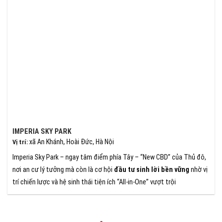
IMPERIA SKY PARK
xã An Khánh, Hoài Đức, Hà Nội
Vị trí
:
Imperia Sky Park – ngay tâm điểm phía Tây – “New CBD” của Thủ đô,
nơi an cư lý tưởng mà còn là cơ hội
đầu tư sinh lời bền vững
nhờ vị
trí chiến lược và hệ sinh thái tiện ích “All-in-One” vượt trội