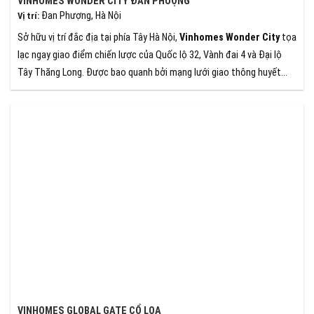
VINHOMES WONDER CITY ĐAN PHƯỢNG
Đan Phượng, Hà Nội
Vị trí
:
Sở hữu vị trí đắc địa tại phía Tây Hà Nội,
Vinhomes Wonder City
tọa
lạc ngay giao điểm chiến lược của Quốc lộ 32, Vành đai 4 và Đại lộ
Tây Thăng Long. Được bao quanh bởi mạng lưới giao thông huyết
mạch, dự án không chỉ đảm bảo khả năng kết nối linh hoạt mà còn
hưởng trọn lợi thế từ hạ tầng hiện đại, mở ra tiềm năng phát triển
bền vững.
VINHOMES GLOBAL GATE CỔ LOA