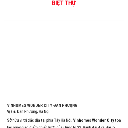
BIỆT THỰ
VINHOMES WONDER CITY ĐAN PHƯỢNG
Đan Phượng, Hà Nội
Vị trí
:
Sở hữu vị trí đắc địa tại phía Tây Hà Nội,
Vinhomes Wonder City
tọa
lạc ngay giao điểm chiến lược của Quốc lộ 32, Vành đai 4 và Đại lộ