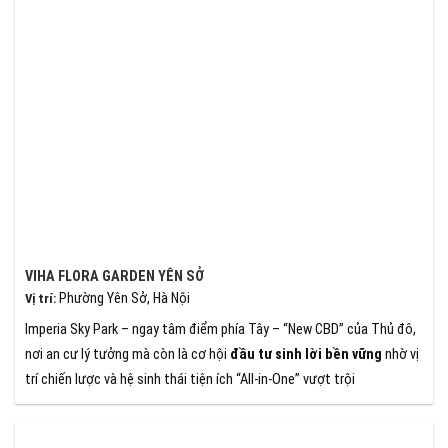
VIHA FLORA GARDEN YÊN SỞ
Phường Yên Sở, Hà Nội
Vị trí
:
Imperia Sky Park – ngay tâm điểm phía Tây – “New CBD” của Thủ đô,
nơi an cư lý tưởng mà còn là cơ hội
đầu tư sinh lời bền vững
nhờ vị
trí chiến lược và hệ sinh thái tiện ích “All-in-One” vượt trội