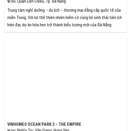
Quận Liên Chiểu, Tp. Đà Nẵng
Vị trí
:
Trung tâm nghỉ dưỡng – du lịch – thương mại đẳng cấp quốc tế của
miền Trung. Với lợi thế thiên nhiên hiếm có cùng hệ sinh thái tiện ích
hiện đại, dự án hứa hẹn trở thành biểu tượng mới của Đà Nẵng.
VINHOMES OCEAN PARK 2 – THE EMPIRE
Nghĩa Trụ, Văn Giang, Hưng Yên
Vị trí
: