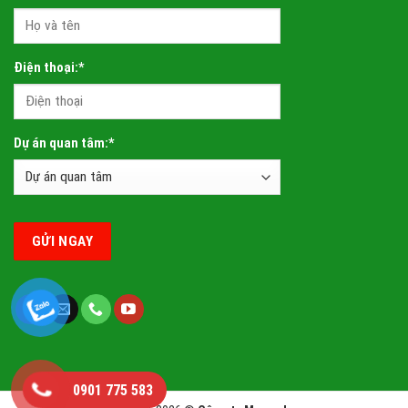
Điện thoại:*
VINHOMES GLOBAL GATE HẠ LONG
Dự án quan tâm:*
Sự kiện Hải Vân Bay tại Hà Nội
VINHOMES HẢI VÂN BAY
0901 775 583