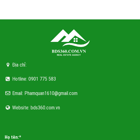
LUMIERE ESSENCE PEAK CỔ LOA
Địa chỉ:
Hotline: 0901 775 583
23 phút di chuyển, biến siêu đô thị bên vịnh kỳ quan thành một ‘Hà Nội
mới’
Email: Phamquan1610@gmail.com
VIHA FLORA GARDEN YÊN SỞ
Website: bds360.com.vn
Họ tên:*