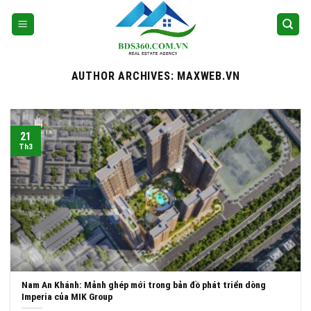
Skip
to
content
AUTHOR ARCHIVES:
MAXWEB.VN
21
Th3
Nam An Khánh: Mảnh ghép mới trong bản đồ phát triển dòng
Imperia của MIK Group