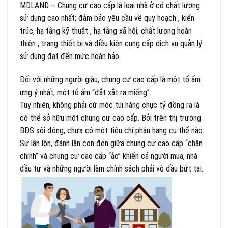
MDLAND – Chung cư cao cấp là loại nhà ở có chất lượng
sử dụng cao nhất; đảm bảo yêu cầu về quy hoạch , kiến
trúc, hạ tầng kỹ thuật , hạ tầng xã hội; chất lượng hoàn
thiện , trang thiết bị và điều kiện cung cấp dịch vụ quản lý
sử dụng đạt đến mức hoàn hảo.
Đối với những người giàu, chung cư cao cấp là một tổ ấm
ưng ý nhất, một tổ ấm “đắt xắt ra miếng”.
Tuy nhiên, không phải cứ móc túi hàng chục tỷ đồng ra là
có thể sở hữu một chung cư cao cấp. Bởi trên thị trường
BĐS sôi động, chưa có một tiêu chí phân hạng cụ thể nào.
Sự lẫn lộn, đánh lận con đen giữa chung cư cao cấp “chân
chính” và chung cư cao cấp “ảo” khiến cả người mua, nhà
đầu tư và những người làm chính sách phải vò đầu bứt tai.