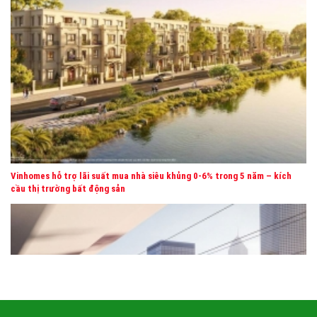
VINHOMES GLOBAL GATE CỔ LOA
Vinhomes hỗ trợ lãi suất mua nhà siêu khủng 0-6% trong 5 năm – kích
cầu thị trường bất động sản
LUMIERE ESSENCE PEAK CỔ LOA