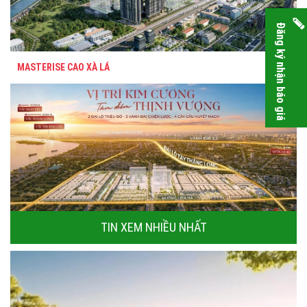
Đăng ký nhận báo giá
MASTERISE CAO XÀ LÁ
TIN XEM NHIỀU NHẤT
VINHOMES WONDER CITY ĐAN PHƯỢNG