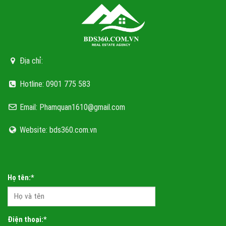
Địa chỉ:
Hotline: 0901 775 583
23 phút di chuyển, biến siêu đô thị bên vịnh kỳ quan thành một ‘Hà Nội
mới’
Email: Phamquan1610@gmail.com
VIHA FLORA GARDEN YÊN SỞ
Website: bds360.com.vn
Họ tên:*
Điện thoại:*